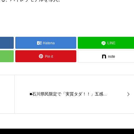
Hatena
LINE
Pin it
note
■石川県民限定で「実質タダ！！」五感...